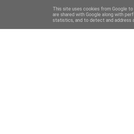
Home
Sobre mi
Contact
This site uses cookies from Google to d
are shared with Google along with perf
statistics, and to detect and address 
Home
Features
Menciones