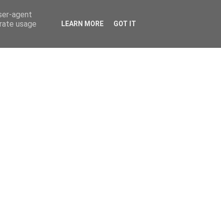
user-agent
erate usage
LEARN MORE
GOT IT