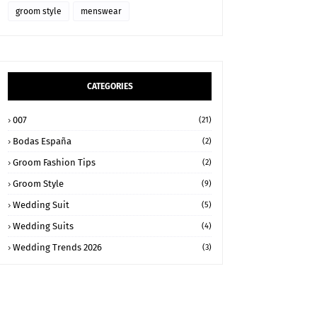
groom style
menswear
CATEGORIES
007
(21)
Bodas España
(2)
Groom Fashion Tips
(2)
Groom Style
(9)
Wedding Suit
(5)
Wedding Suits
(4)
Wedding Trends 2026
(3)