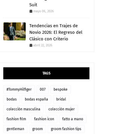
Suit
mayo 06, 2026
Tendencias en Trajes de
Novio 2026: El Regreso del
Clásico con Criterio
abril 22, 2026
TAGS
#TommyHilfiger
007
bespoke
bodas
bodas españa
bridal
colección masculina
colección mujer
fashion film
fashion icon
fatto a mano
gentleman
groom
groom fashion tips