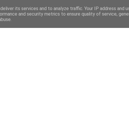
eliver its services and to analyze traffic. Your IP address and 
ormance and security metrics to ensure quality of service, gen
abuse.
Mega Menu