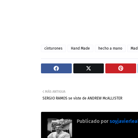
cinturones
Hand Made
hecho a mano
Made
MÁS ANTIGUA
SERGIO RAMOS se viste de ANDREW McALLISTER
Publicado por
soyjavierlea