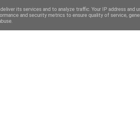
eliver its services and to analyze traffic. Your IP address and 
ormance and security metrics to ensure quality of service, gen
abuse.
Mega Menu