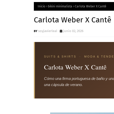
Inicio
bikini minimalista
Carlota Weber X Cantê
Carlota Weber X Cantê
soyjavierleal
junio 02, 2026
SUITS & SHIRTS · MODA & TENDE
Carlota Weber X Cantê
Cómo una firma portuguesa de baño y una
una cápsula de verano.