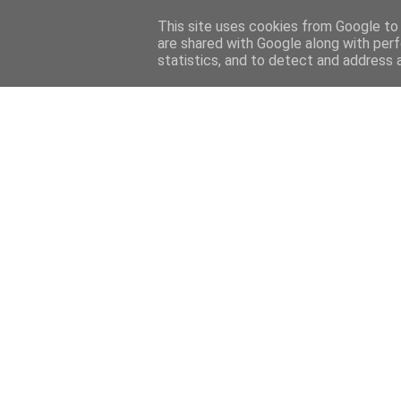
Home
Sobre mi
Contact
This site uses cookies from Google to d
are shared with Google along with perf
statistics, and to detect and address 
Home
Features
Menciones