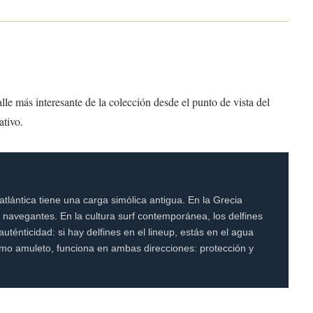
lle más interesante de la colección desde el punto de vista del
ativo.
 atlántica tiene una carga simólica antigua. En la Grecia
 navegantes. En la cultura surf contemporánea, los delfines
énticidad: si hay delfines en el lineup, estás en el agua
 Como amuleto, funciona en ambas direcciones: protección y