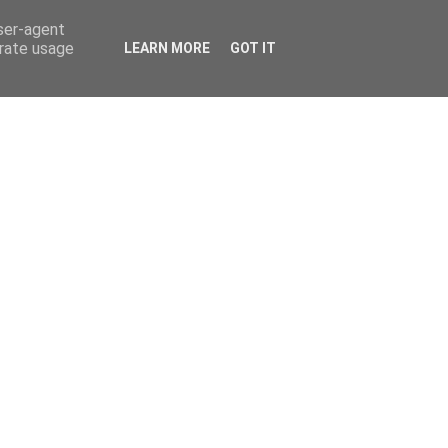
user-agent
erate usage
LEARN MORE
GOT IT