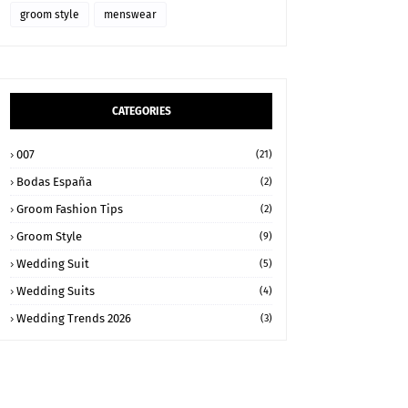
groom style
menswear
CATEGORIES
007
(21)
Bodas España
(2)
Groom Fashion Tips
(2)
Groom Style
(9)
Wedding Suit
(5)
Wedding Suits
(4)
Wedding Trends 2026
(3)