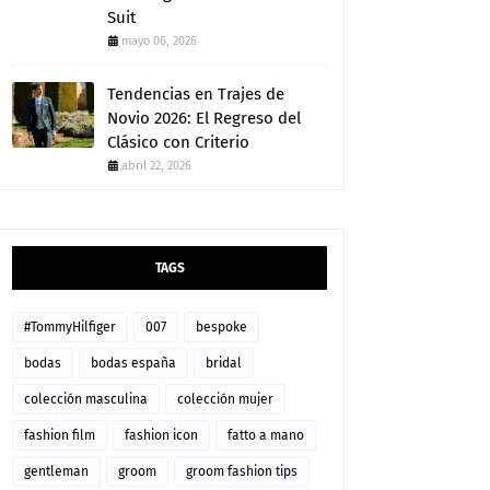
Suit
mayo 06, 2026
Tendencias en Trajes de
Novio 2026: El Regreso del
Clásico con Criterio
abril 22, 2026
TAGS
#TommyHilfiger
007
bespoke
bodas
bodas españa
bridal
colección masculina
colección mujer
fashion film
fashion icon
fatto a mano
gentleman
groom
groom fashion tips