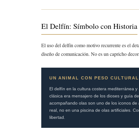
El Delfín: Símbolo con Historia
El uso del delfín como motivo recurrente es el deta
diseño de comunicación. No es un capricho decor
UN ANIMAL CON PESO CULTURAL
El delfín en la cultura costera mediterránea y
clásica era mensajero de los dioses y guía de
acompañando olas son uno de los iconos de aut
real, no en una piscina de olas artificiales.
libertad.