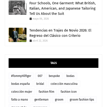
Four Schools, One Garment: What British,
Italian, American, and Japanese Tailoring
Tell Us About the Suit
mayo 06, 2026
Tendencias en Trajes de Novio 2026: El
Regreso del Clásico con Criterio
abril 22, 2026
TAGS
#TommyHilfiger
007
bespoke
bodas
bodas españa
bridal
colección masculina
colección mujer
fashion film
fashion icon
fatto a mano
gentleman
groom
groom fashion tips