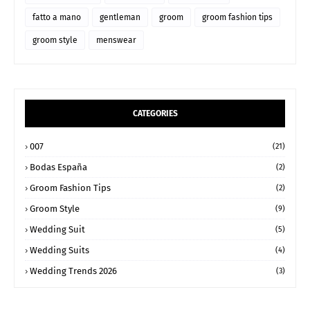
fatto a mano
gentleman
groom
groom fashion tips
groom style
menswear
CATEGORIES
007
(21)
Bodas España
(2)
Groom Fashion Tips
(2)
Groom Style
(9)
Wedding Suit
(5)
Wedding Suits
(4)
Wedding Trends 2026
(3)