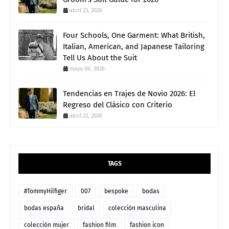
abril 23, 2026
Four Schools, One Garment: What British,
Italian, American, and Japanese Tailoring
Tell Us About the Suit
mayo 06, 2026
Tendencias en Trajes de Novio 2026: El
Regreso del Clásico con Criterio
abril 22, 2026
TAGS
#TommyHilfiger
007
bespoke
bodas
bodas españa
bridal
colección masculina
colección mujer
fashion film
fashion icon