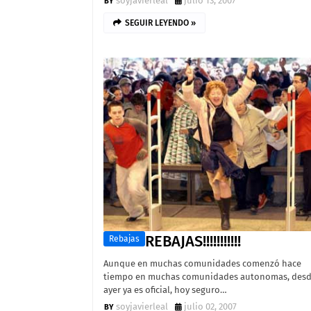
soyjavierleal
julio 13, 2007
SEGUIR LEYENDO »
REBAJAS!!!!!!!!!!!
Rebajas
Aunque en muchas comunidades comenzó hace
tiempo en muchas comunidades autonomas, des
ayer ya es oficial, hoy seguro…
soyjavierleal
julio 02, 2007