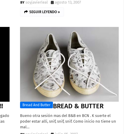
soyjavierleal
agosto 13, 2007
SEGUIR LEYENDO »
!
BREAD & BUTTER
Bread And Butter
legado
Bueno otra sesión mas del B&B en BCN . K suerte el
las
poder estar allí, snif, snif, snif. Como inicio no tiene un
mal…