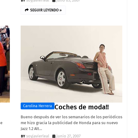
soyjavierleal
julio 05, 2007
SEGUIR LEYENDO »
Coches de moda!!
Carolina Herrera
Bueno después de ver los semanarios de los periódicos
de
me hizo gracia la publicidad de Honda para su nuevo
Jazz 1.2 Alt…
soyjavierleal
junio 27, 2007