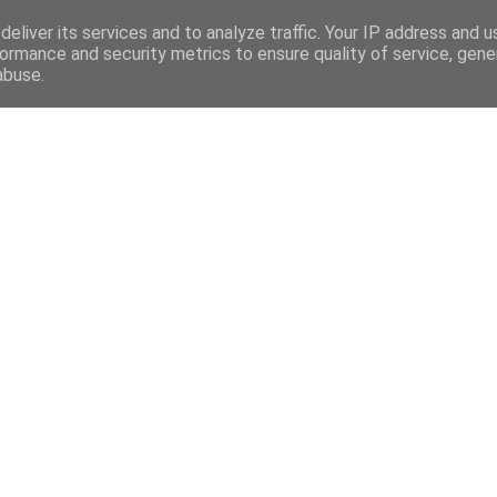
eliver its services and to analyze traffic. Your IP address and 
ormance and security metrics to ensure quality of service, gen
abuse.
Mega Menu