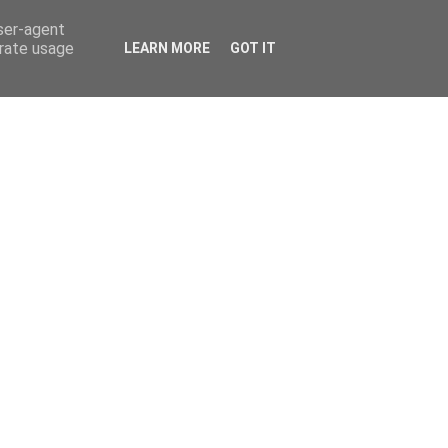
user-agent
erate usage
LEARN MORE
GOT IT