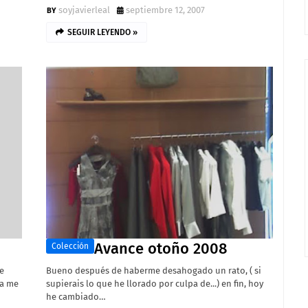
soyjavierleal
septiembre 12, 2007
SEGUIR LEYENDO »
Avance otoño 2008
Colección
de
Bueno después de haberme desahogado un rato, ( si
da me
supierais lo que he llorado por culpa de...) en fin, hoy
he cambiado…