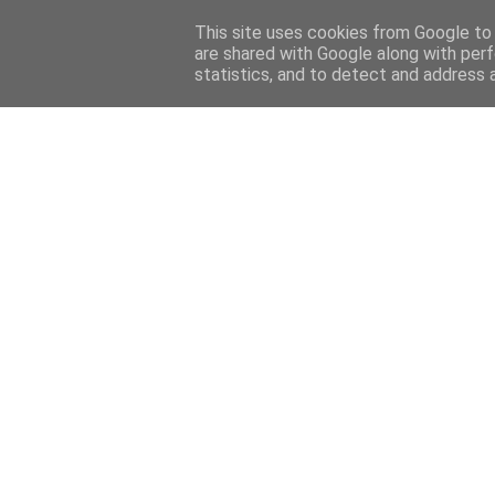
Home
Sobre mi
Contact
This site uses cookies from Google to d
are shared with Google along with perf
statistics, and to detect and address 
Home
Features
Menciones