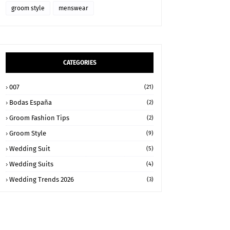
groom style
menswear
CATEGORIES
007
(21)
Bodas España
(2)
Groom Fashion Tips
(2)
Groom Style
(9)
Wedding Suit
(5)
Wedding Suits
(4)
Wedding Trends 2026
(3)