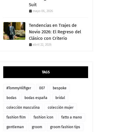
Suit
mayo 06, 2026
Tendencias en Trajes de
Novio 2026: El Regreso del
Clásico con Criterio
abril 22, 2026
TAGS
#TommyHilfiger
007
bespoke
bodas
bodas españa
bridal
colección masculina
colección mujer
fashion film
fashion icon
fatto a mano
gentleman
groom
groom fashion tips