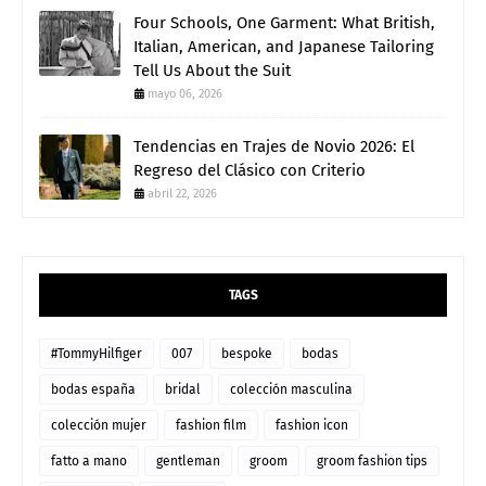
Four Schools, One Garment: What British,
Italian, American, and Japanese Tailoring
Tell Us About the Suit
mayo 06, 2026
Tendencias en Trajes de Novio 2026: El
Regreso del Clásico con Criterio
abril 22, 2026
TAGS
#TommyHilfiger
007
bespoke
bodas
bodas españa
bridal
colección masculina
colección mujer
fashion film
fashion icon
fatto a mano
gentleman
groom
groom fashion tips